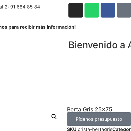
al 2: 91 684 85 84
nos para recibir más información!
Bienvenido a 
Berta Gris 25×75
Pídenos presupuesto
SKU
crista-bertagris
Categor