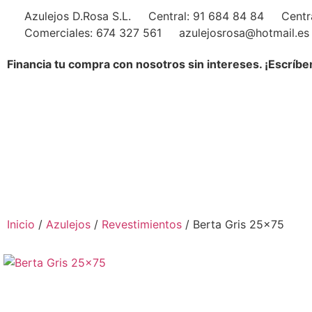
Azulejos D.Rosa S.L.
Central: 91 684 84 84
Centr
Comerciales: 674 327 561
azulejosrosa@hotmail.es
Financia tu compra con nosotros sin intereses. ¡Escríbe
Inicio
/
Azulejos
/
Revestimientos
/ Berta Gris 25×75