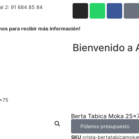
al 2: 91 684 85 84
nos para recibir más información!
Bienvenido a 
5×75
Berta Tabica Moka 25×
Pídenos presupuesto
SKU
crista-bertatabicamoka