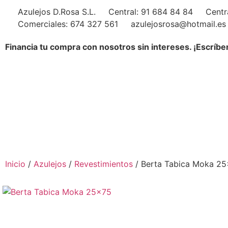
Azulejos D.Rosa S.L.
Central: 91 684 84 84
Centr
Comerciales: 674 327 561
azulejosrosa@hotmail.es
Financia tu compra con nosotros sin intereses. ¡Escríbe
Inicio
/
Azulejos
/
Revestimientos
/ Berta Tabica Moka 2