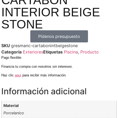
CARTABÓN
INTERIOR BEIGE
STONE
Pídenos presupuesto
SKU
gresmanc-cartabonintbeigestone
Categoría
Exteriores
Etiquetas
Piscina
,
Producto
Pago flexible
:
Financia tu compra con nosotros
sin intereses
.
Haz clic
aquí
para recibir más información.
Información adicional
Material
Porcelanico