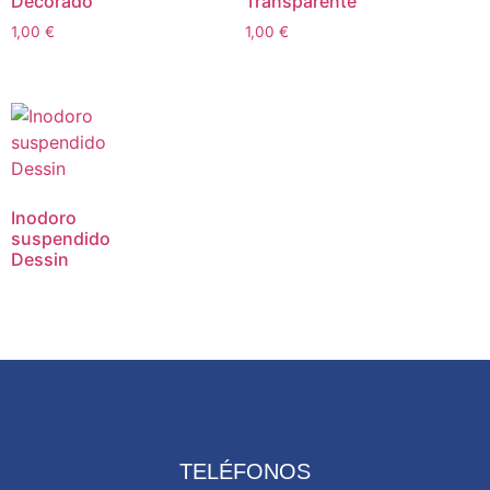
Decorado
Transparente
1,00
€
1,00
€
Inodoro
suspendido
Dessin
TELÉFONOS