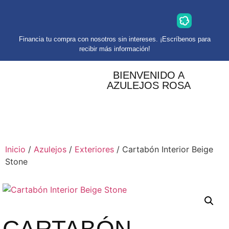
Financia tu compra con nosotros sin intereses. ¡Escríbenos para
recibir más información!
BIENVENIDO A
AZULEJOS ROSA
Inicio
/
Azulejos
/
Exteriores
/ Cartabón Interior Beige
Stone