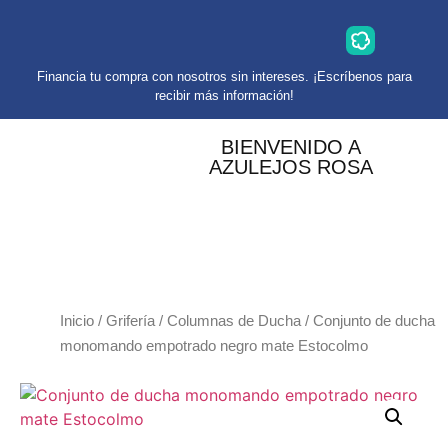
Financia tu compra con nosotros sin intereses. ¡Escríbenos para
recibir más información!
BIENVENIDO A
AZULEJOS ROSA
Inicio
/
Grifería
/
Columnas de Ducha
/ Conjunto de ducha
monomando empotrado negro mate Estocolmo