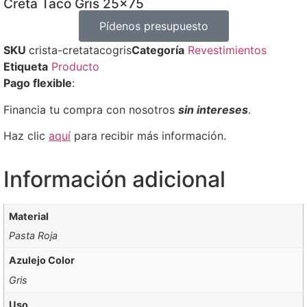
Creta Taco Gris 25×75
Pídenos presupuesto
SKU
crista-cretatacogris
Categoría
Revestimientos
Etiqueta
Producto
Pago flexible
:
Financia tu compra con nosotros
sin intereses
.
Haz clic
aquí
para recibir más información.
Información adicional
Material
Pasta Roja
Azulejo Color
Gris
Uso