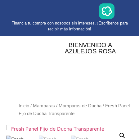
Financia tu compra con nosotros sin intereses. ¡Escríbenos para
recibir más información!
BIENVENIDO A
AZULEJOS ROSA
Inicio
/
Mamparas
/
Mamparas de Ducha
/ Fresh Panel
Fijo de Ducha Transparente