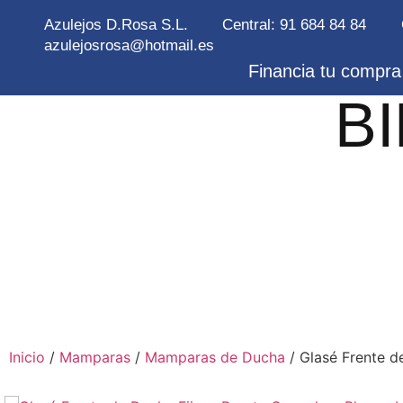
Azulejos D.Rosa S.L.
Central: 91 684 84 84
azulejosrosa@hotmail.es
Financia tu compra 
B
Inicio
/
Mamparas
/
Mamparas de Ducha
/ Glasé Frente d