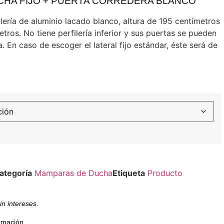
CHA FIJO + PUERTA CORREDERA BLANCO
ería de aluminio lacado blanco, altura de 195 centímetros
tros. No tiene perfilería inferior y sus puertas se pueden
a. En caso de escoger el lateral fijo estándar, éste será de
ategoría
Mamparas de Ducha
Etiqueta
Producto
in intereses
.
rmación.