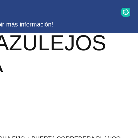
bir más información!
 AZULEJOS
A