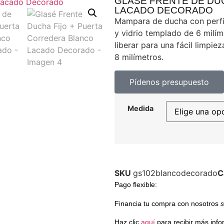
GLASÉ FRENTE DE DU
LACADO DECORADO
Mampara de ducha con perfil
y vidrio templado de 6 milíme
liberar para una fácil limpiez
8 milímetros.
Pídenos presupuesto
Medida
SKU
gs102blancodecorado
C
Pago flexible
:
Financia tu compra con nosotros
s
Haz clic
aquí
para recibir más info