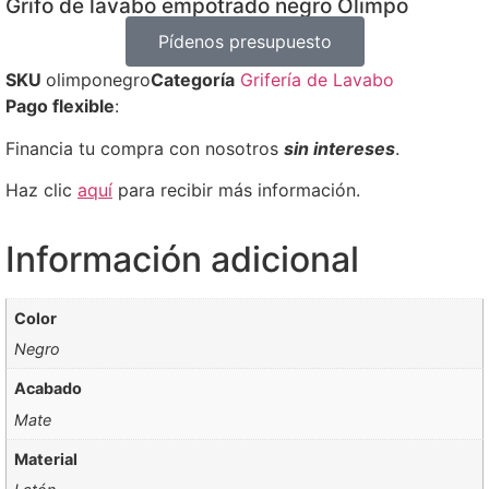
Grifo de lavabo empotrado negro Olimpo
Pídenos presupuesto
SKU
olimponegro
Categoría
Grifería de Lavabo
Pago flexible
:
Financia tu compra con nosotros
sin intereses
.
Haz clic
aquí
para recibir más información.
Información adicional
Color
Negro
Acabado
Mate
Material