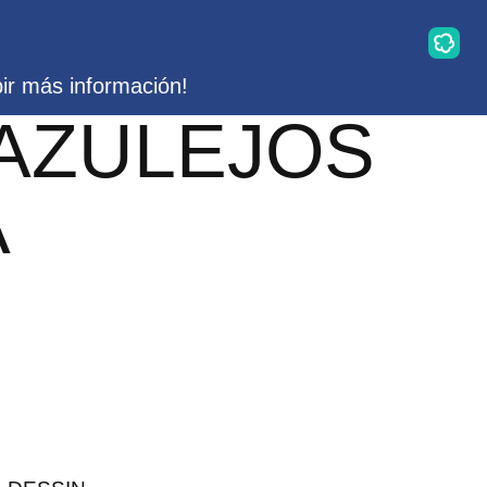
bir más información!
 AZULEJOS
A