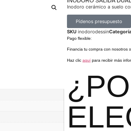
INODORO SALIDA DUAL
Inodoro cerámico a suelo con
Pídenos presupuesto
SKU
inodorodessin
Categorí
Pago flexible
:
Financia tu compra con nosotros
s
Haz clic
aquí
para recibir más info
¿PO
ELE