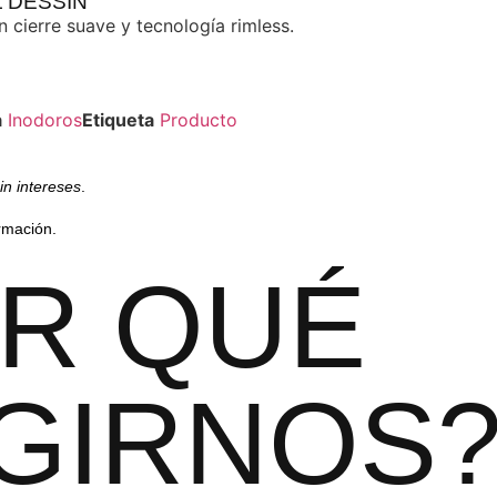
 DESSIN
 cierre suave y tecnología rimless.
a
Inodoros
Etiqueta
Producto
in intereses
.
rmación.
R QUÉ
GIRNOS