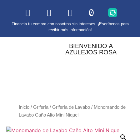
Financia tu compra con nosotros sin intereses. ¡Escríbenos para
recibir más información!
BIENVENIDO A
AZULEJOS ROSA
Inicio
/
Grifería
/
Grifería de Lavabo
/ Monomando de
Lavabo Caño Alto Mini Niquel