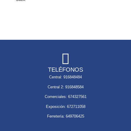
TELÉFONOS
Central: 916848484
Central 2: 916848584
Comerciales: 674327561
Exposición: 672711058
Ferretería: 649706425