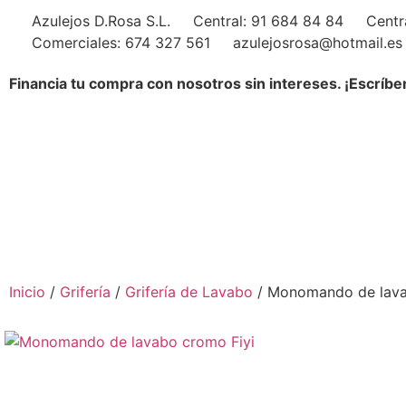
Azulejos D.Rosa S.L.
Central: 91 684 84 84
Centr
Comerciales: 674 327 561
azulejosrosa@hotmail.es
Financia tu compra con nosotros sin intereses. ¡Escríbe
Inicio
/
Grifería
/
Grifería de Lavabo
/ Monomando de lava