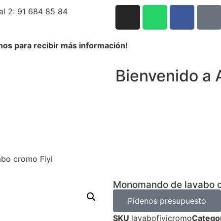
al 2: 91 684 85 84
nos para recibir más información!
Bienvenido a 
bo cromo Fiyi
Monomando de lavabo c
Pídenos presupuesto
SKU
lavabofiyicromo
Catego