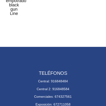
empotrado
black
gun
Line
TELÉFONOS
Central: 916848484
Central 2: 916848584
Comerciales: 674327561
Exposición: 672711058