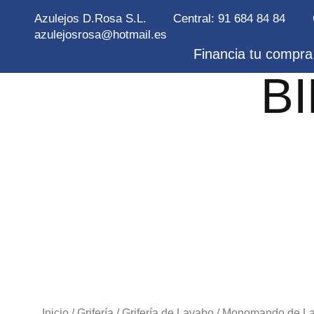
Azulejos D.Rosa S.L.
Central: 91 684 84 84
azulejosrosa@hotmail.es
Financia tu compra 
B
Inicio
/
Grifería
/
Grifería de Lavabo
/ Monomando de La