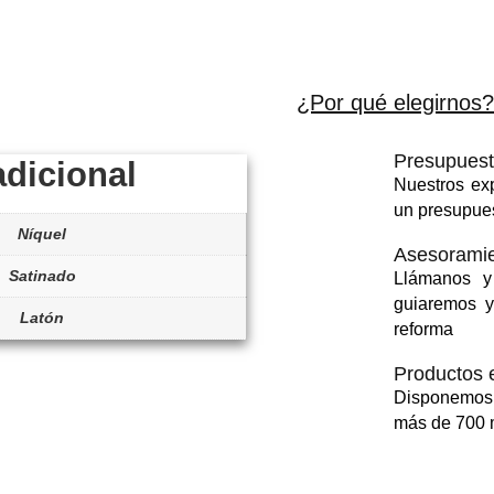
¿Por qué elegirnos?
Presupuest
adicional
Nuestros exp
un presupue
Níquel
Asesoramie
Satinado
Llámanos y
guiaremos y
Latón
reforma
Productos 
Disponemos
más de 700 m