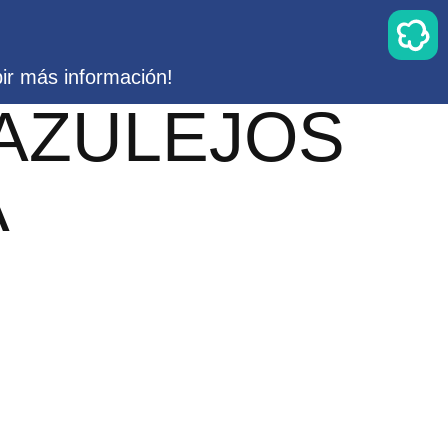
bir más información!
 AZULEJOS
A