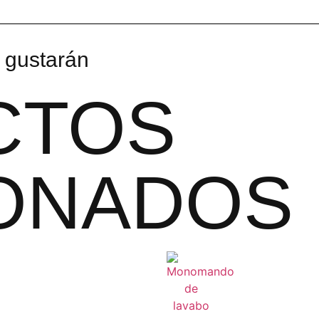
 gustarán
CTOS
ONADOS