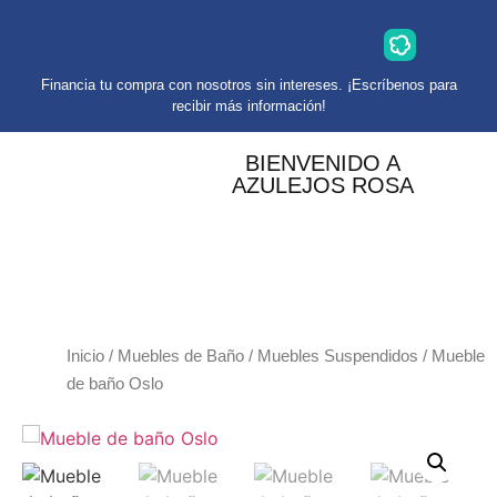
Financia tu compra con nosotros sin intereses. ¡Escríbenos para
recibir más información!
BIENVENIDO A
AZULEJOS ROSA
Inicio
/
Muebles de Baño
/
Muebles Suspendidos
/ Mueble
de baño Oslo