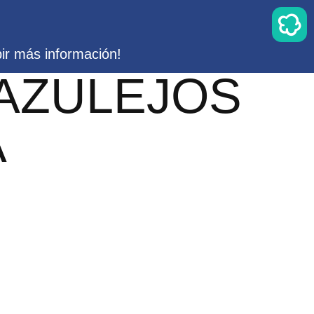
bir más información!
 AZULEJOS
A