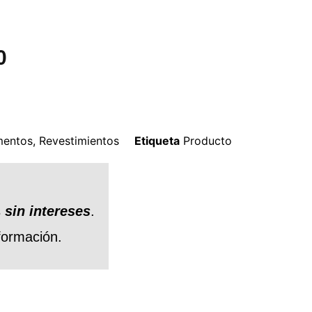
0
mentos
,
Revestimientos
Etiqueta
Producto
s
sin intereses
.
formación.