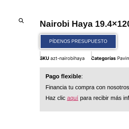
Nairobi Haya 19.4×12
PÍDENOS PRESUPUESTO
SKU
azt-nairobihaya
Categorías
Pavi
Pago flexible
:
Financia tu compra con nosotro
Haz clic
aquí
para recibir más in