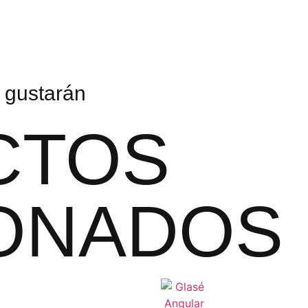
 gustarán
CTOS
ONADOS