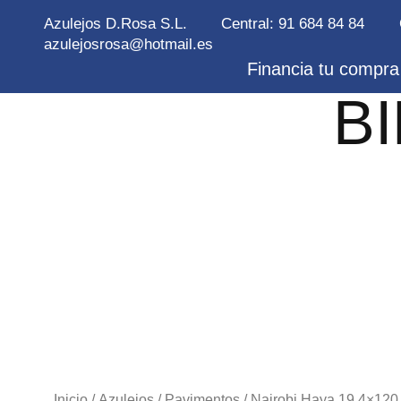
Azulejos D.Rosa S.L.
Central: 91 684 84 84
azulejosrosa@hotmail.es
Financia tu compra 
B
Inicio
/
Azulejos
/
Pavimentos
/ Nairobi Haya 19.4×120