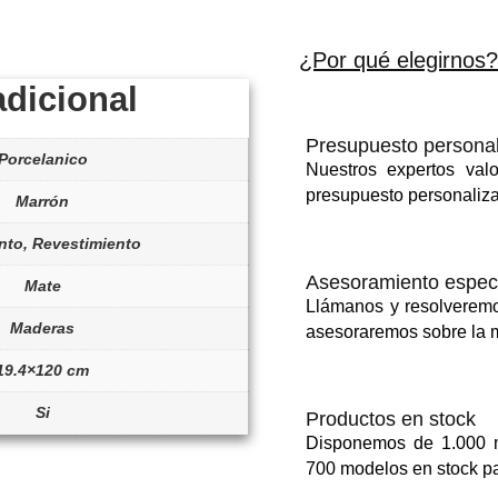
¿Por qué elegirnos?
adicional
Presupuesto persona
Porcelanico
Nuestros expertos val
presupuesto personaliz
Marrón
nto, Revestimiento
Asesoramiento especí
Mate
Llámanos y resolveremo
Maderas
asesoraremos sobre la m
19.4×120 cm
Si
Productos en stock
Disponemos de 1.000 m
700 modelos en stock pa