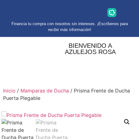
Financia tu compra con nosotros sin intereses. ¡Escríbenos para
recibir más información!
BIENVENIDO A
AZULEJOS ROSA
Inicio
/
Mamparas de Ducha
/ Prisma Frente de Ducha
Puerta Plegable