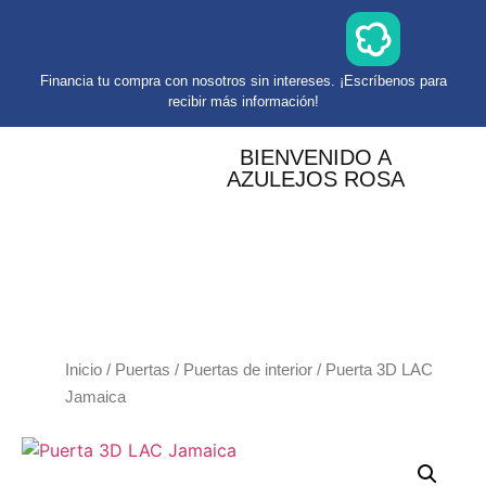
Financia tu compra con nosotros sin intereses. ¡Escríbenos para
recibir más información!
BIENVENIDO A
AZULEJOS ROSA
Inicio
/
Puertas
/
Puertas de interior
/ Puerta 3D LAC
Jamaica