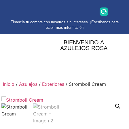
Financia tu compra con nosotros sin intereses. ¡Escríbenos para
recibir más información!
BIENVENIDO A
AZULEJOS ROSA
Inicio
/
Azulejos
/
Exteriores
/ Stromboli Cream