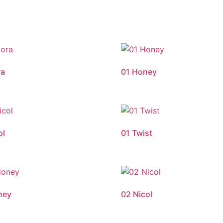
ra
01 Honey
ol
01 Twist
ney
02 Nicol