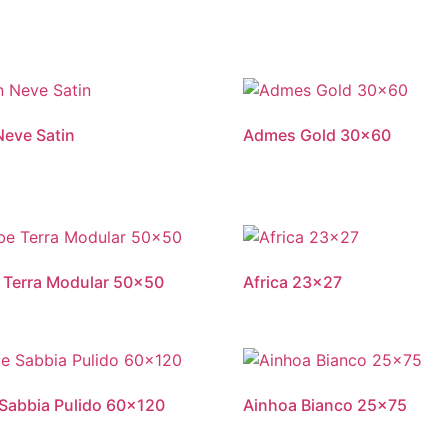
eve Satin
Admes Gold 30×60
 Terra Modular 50×50
Africa 23×27
Sabbia Pulido 60×120
Ainhoa Bianco 25×75