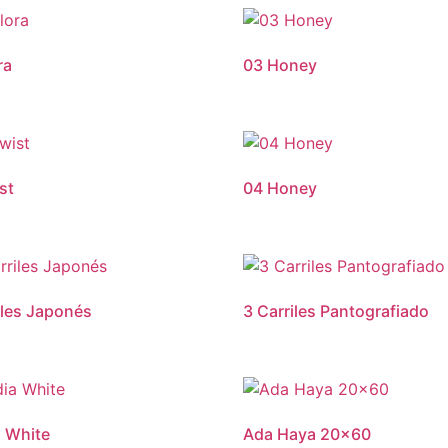
ra
03 Honey
st
04 Honey
iles Japonés
3 Carriles Pantografiado
 White
Ada Haya 20×60