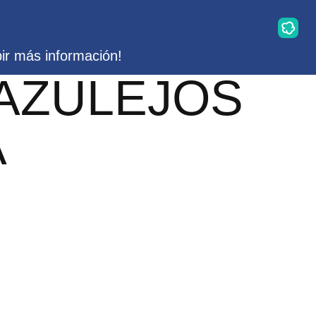
bir más información!
 AZULEJOS
A