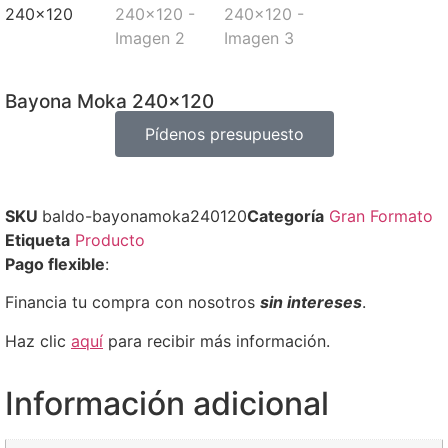
Bayona Moka 240×120
Pídenos presupuesto
SKU
baldo-bayonamoka240120
Categoría
Gran Formato
Etiqueta
Producto
Pago flexible
:
Financia tu compra con nosotros
sin intereses
.
Haz clic
aquí
para recibir más información.
Información adicional