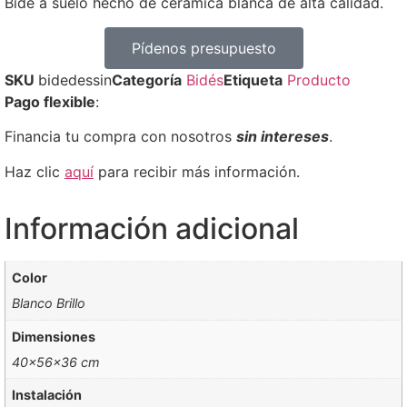
Bidé a suelo hecho de cerámica blanca de alta calidad.
Pídenos presupuesto
SKU
bidedessin
Categoría
Bidés
Etiqueta
Producto
Pago flexible
:
Financia tu compra con nosotros
sin intereses
.
Haz clic
aquí
para recibir más información.
Información adicional
Color
Blanco Brillo
Dimensiones
40x56x36 cm
Instalación