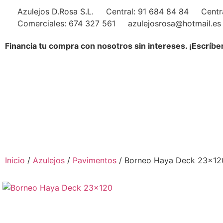
Azulejos D.Rosa S.L.
Central: 91 684 84 84
Centr
Comerciales: 674 327 561
azulejosrosa@hotmail.es
Financia tu compra con nosotros sin intereses. ¡Escríbe
Inicio
/
Azulejos
/
Pavimentos
/ Borneo Haya Deck 23×12