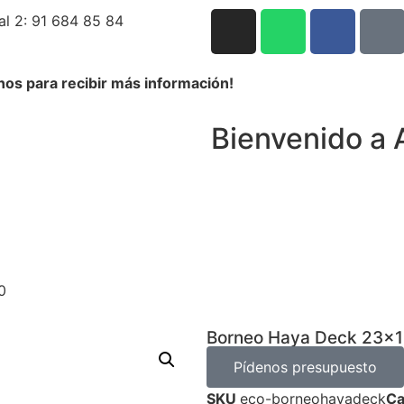
al 2: 91 684 85 84
nos para recibir más información!
Bienvenido a 
0
Borneo Haya Deck 23×
Pídenos presupuesto
SKU
eco-borneohayadeck
Ca