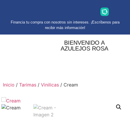
Financia tu compra con nosotros sin intereses. ¡Escríbenos para
recibir más información!
BIENVENIDO A
AZULEJOS ROSA
Inicio
/
Tarimas
/
Vinilicas
/ Cream