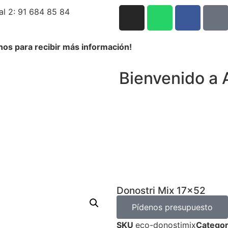
al 2: 91 684 85 84
nos para recibir más información!
Bienvenido a 
Donostri Mix 17×52
Pídenos presupuesto
SKU
eco-donostimix
Categor