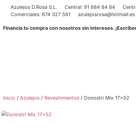
Azulejos D.Rosa S.L.
Central: 91 684 84 84
Centr
Comerciales: 674 327 561
azulejosrosa@hotmail.es
Financia tu compra con nosotros sin intereses. ¡Escríbe
Inicio
/
Azulejos
/
Revestimientos
/ Donostri Mix 17×52