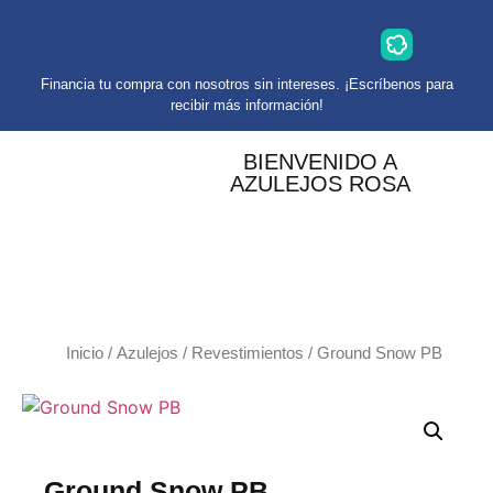
Financia tu compra con nosotros sin intereses. ¡Escríbenos para
recibir más información!
BIENVENIDO A
AZULEJOS ROSA
Inicio
/
Azulejos
/
Revestimientos
/ Ground Snow PB
Ground Snow PB