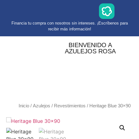
Financia tu compra con nosotros sin intereses. ¡Escríbenos para
recibir más información!
BIENVENIDO A
AZULEJOS ROSA
Inicio
/
Azulejos
/
Revestimientos
/ Heritage Blue 30×90