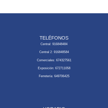
TELÉFONOS
Central: 916848484
Central 2: 916848584
Comerciales: 674327561
Exposición: 672711058
Ferretería: 649706425