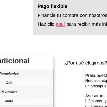
Pago flexible
:
Financia tu compra con nosotro
Haz clic
aquí
para recibir más in
adicional
¿Por qué elegirnos?
Porcelanico
Presupuest
Nuestros exp
Gris
un presupue
Pavimento
Asesoramie
Mate
Llámanos y
guiaremos y