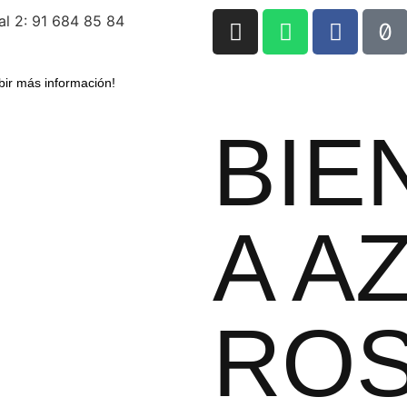
al 2: 91 684 85 84
bir más información!
BIE
A A
RO