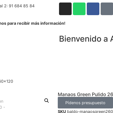
al 2: 91 684 85 84
nos para recibir más información!
Bienvenido a 
260×120
Manaos Green Pulido 2
Pídenos presupuesto
SKU
baldo-manaosgreen26