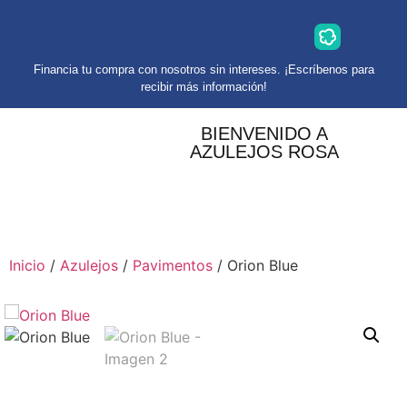
Financia tu compra con nosotros sin intereses. ¡Escríbenos para
recibir más información!
BIENVENIDO A
AZULEJOS ROSA
Inicio
/
Azulejos
/
Pavimentos
/ Orion Blue