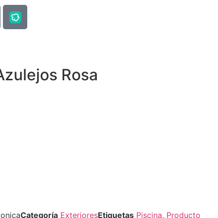
Azulejos Rosa
onica
Categoría
Exteriores
Etiquetas
Piscina
,
Producto