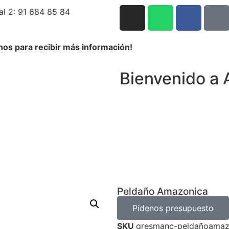
al 2: 91 684 85 84
nos para recibir más información!
Bienvenido a 
Peldaño Amazonica
Pídenos presupuesto
SKU
gresmanc-peldañoamaz