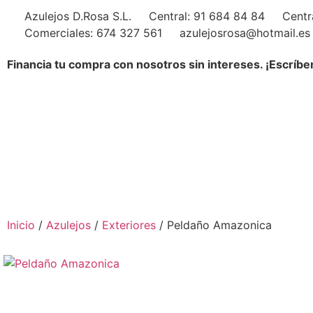
Azulejos D.Rosa S.L.
Central: 91 684 84 84
Centr
Comerciales: 674 327 561
azulejosrosa@hotmail.es
Financia tu compra con nosotros sin intereses. ¡Escríbe
Inicio
/
Azulejos
/
Exteriores
/ Peldaño Amazonica