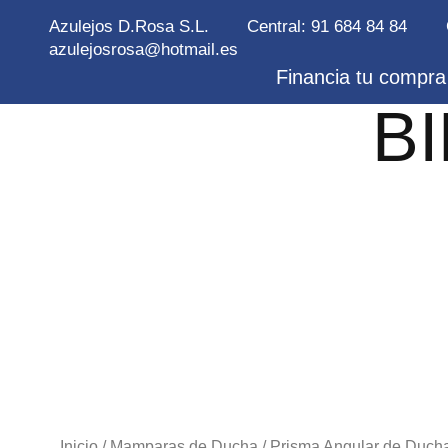
Azulejos D.Rosa S.L.
Central: 91 684 84 84
azulejosrosa@hotmail.es
Financia tu compra 
B
Inicio
/
Mamparas de Ducha
/ Prisma Angular de Ducha