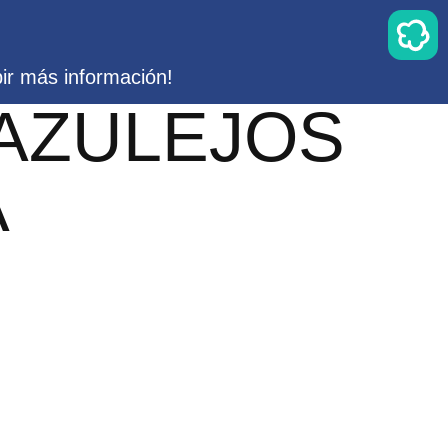
bir más información!
 AZULEJOS
A