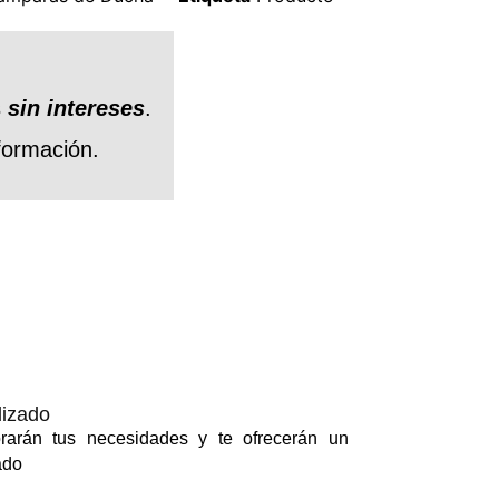
s
sin intereses
.
formación.
lizado
orarán tus necesidades y te ofrecerán un
ado