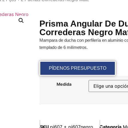
Prisma Angular De Du
Correderas Negro Ma
Mampara de ducha con perfilería en aluminio col
templado de 6 milímetros.
PÍDENOS PRESUPUESTO
Medida
SKU
pi607 + pi607negro
Categoría
Ma