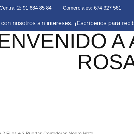
Central 2: 91 684 85 84
Comerciales: 674 327 561
con nosotros sin intereses. ¡Escríbenos para reci
IENVENIDO A
ROS
 2 Fijos + 2 Puertas Correderas Negro Mate