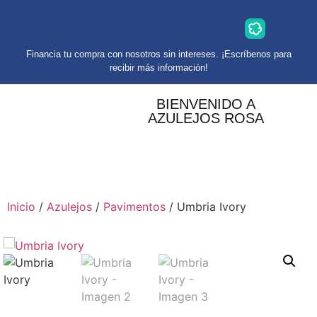
Financia tu compra con nosotros sin intereses. ¡Escríbenos para
recibir más información!
BIENVENIDO A
AZULEJOS ROSA
Inicio
/
Azulejos
/
Pavimentos
/ Umbria Ivory