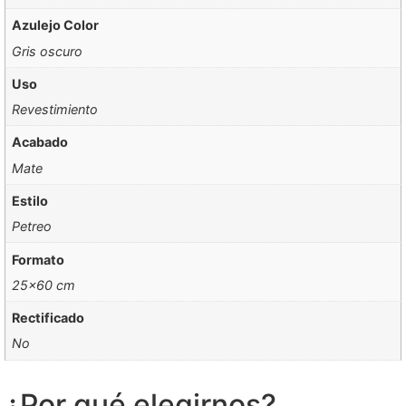
Azulejo Color
Gris oscuro
Uso
Revestimiento
Acabado
Mate
Estilo
Petreo
Formato
25×60 cm
Rectificado
No
¿Por qué elegirnos?