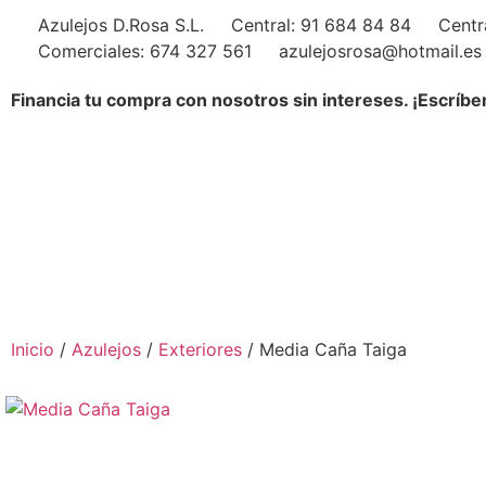
Azulejos D.Rosa S.L.
Central: 91 684 84 84
Centr
Comerciales: 674 327 561
azulejosrosa@hotmail.es
Financia tu compra con nosotros sin intereses. ¡Escríbe
Inicio
/
Azulejos
/
Exteriores
/ Media Caña Taiga