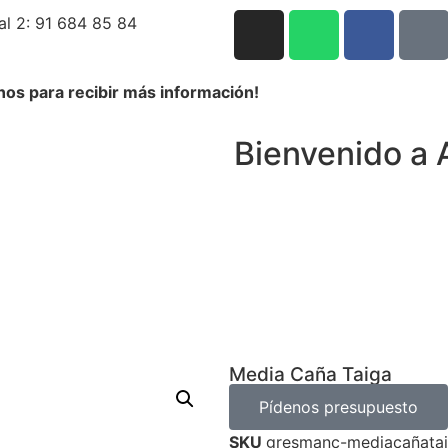
al 2: 91 684 85 84
nos para recibir más información!
Bienvenido a 
Media Caña Taiga
Pídenos presupuesto
SKU
gresmanc-mediacañata