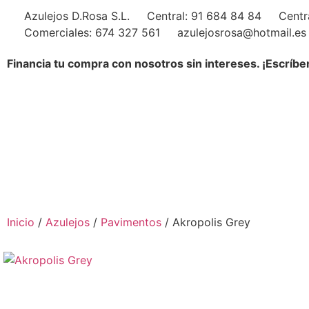
Azulejos D.Rosa S.L.
Central: 91 684 84 84
Centr
Comerciales: 674 327 561
azulejosrosa@hotmail.es
Financia tu compra con nosotros sin intereses. ¡Escríbe
Inicio
/
Azulejos
/
Pavimentos
/ Akropolis Grey