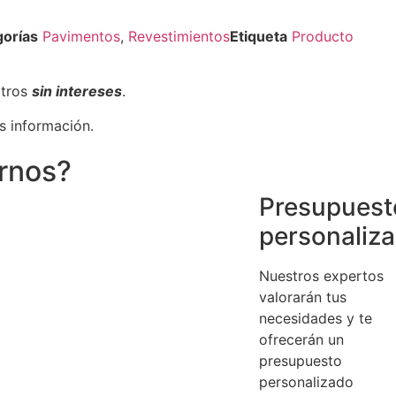
orías
Pavimentos
,
Revestimientos
Etiqueta
Producto
otros
sin intereses
.
s información.
irnos?
Presupuest
personaliz
Nuestros expertos
valorarán tus
necesidades y te
ofrecerán un
presupuesto
personalizado