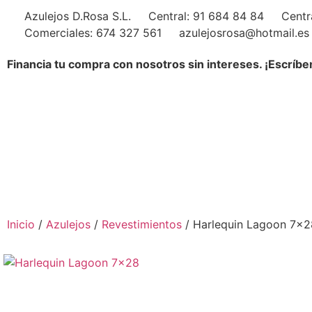
Azulejos D.Rosa S.L.
Central: 91 684 84 84
Centr
Comerciales: 674 327 561
azulejosrosa@hotmail.es
Financia tu compra con nosotros sin intereses. ¡Escríbe
Inicio
/
Azulejos
/
Revestimientos
/ Harlequin Lagoon 7×2