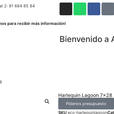
al 2: 91 684 85 84
nos para recibir más información!
Bienvenido a 
8
Harlequin Lagoon 7×28
Pídenos presupuesto
SKU
eco-harlequinlagoon
Cat