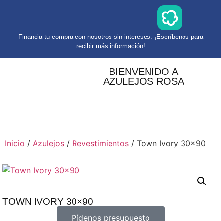
Financia tu compra con nosotros sin intereses. ¡Escríbenos para
recibir más información!
BIENVENIDO A
AZULEJOS ROSA
Inicio
/
Azulejos
/
Revestimientos
/ Town Ivory 30×90
TOWN IVORY 30×90
Pídenos presupuesto